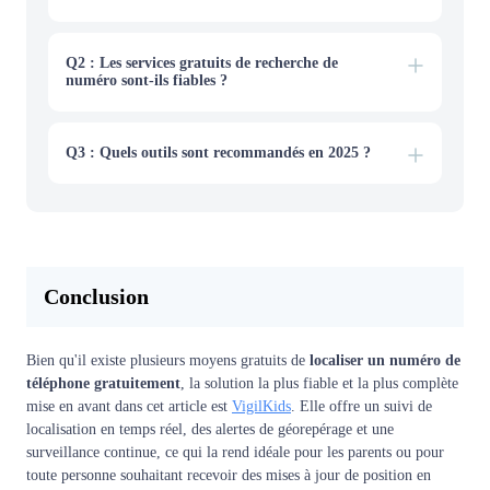
Si votre téléphone a disparu, agissez vite pour protéger
vos données et augmenter vos chances de le récupérer :
Utilisez Google Find My Device (Android) ou Apple
Q2 : Les services gratuits de recherche de
Find My (iPhone) pour localiser, verrouiller ou
numéro sont-ils fiables ?
effacer votre téléphone.
Si VigilKids est installé, vous pouvez vérifier la
dernière position connue et même suivre l'appareil en
temps réel, y compris après un redémarrage.
Q3 : Quels outils sont recommandés en 2025 ?
Modifiez les mots de passe des comptes importants
liés à votre téléphone.
Envisagez de contacter les autorités locales si votre
appareil a pu être volé.
Conclusion
Bien qu'il existe plusieurs moyens gratuits de
localiser un numéro de
téléphone gratuitement
, la solution la plus fiable et la plus complète
mise en avant dans cet article est
VigilKids
. Elle offre un suivi de
localisation en temps réel, des alertes de géorepérage et une
surveillance continue, ce qui la rend idéale pour les parents ou pour
toute personne souhaitant recevoir des mises à jour de position en