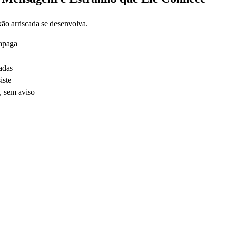
ão arriscada se desenvolva.
 apaga
adas
iste
, sem aviso