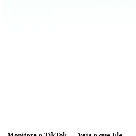
Monitore o TikTok
— Veja o que Ele