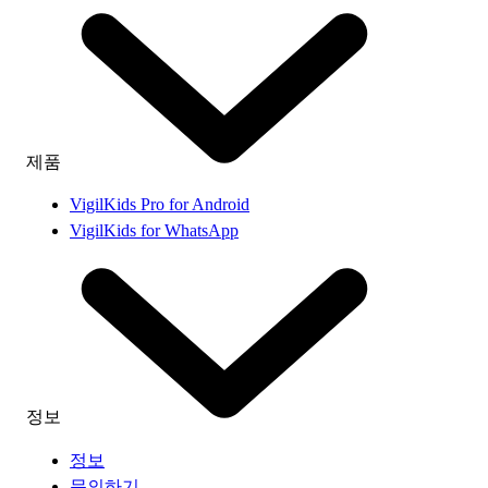
제품
VigilKids Pro for Android
VigilKids for WhatsApp
정보
정보
문의하기