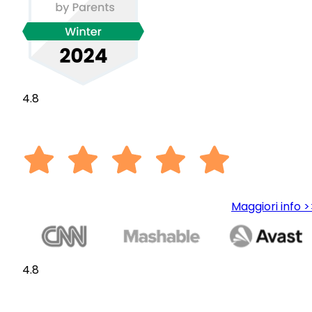
4.8
Maggiori info >
4.8