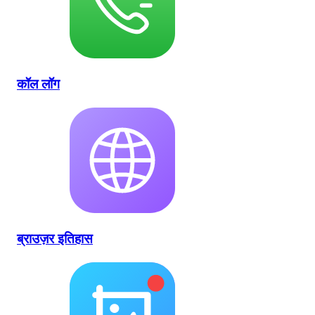
कॉल लॉग
ब्राउज़र इतिहास