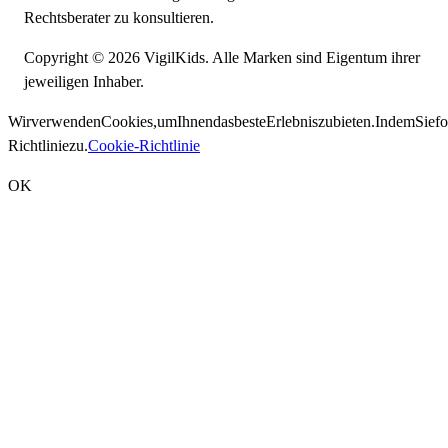
Rechtsberater zu konsultieren.
Copyright © 2026 VigilKids. Alle Marken sind Eigentum ihrer
jeweiligen Inhaber.
Wir
verwenden
Cookies,
um
Ihnen
das
beste
Erlebnis
zu
bieten.
Indem
Sie
fo
Richtlinie
zu.
Cookie-Richtlinie
OK