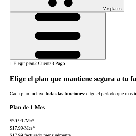
Ver planes
1
Elegir plan
2
Cuenta
3
Pago
Elige el plan que mantiene segura a tu f
Cada plan incluye
todas las funciones
: elige el periodo que mas 
Plan de 1 Mes
$59.99 /Mo*
$17.99
/Mes*
$17.99
facturado mensualmente