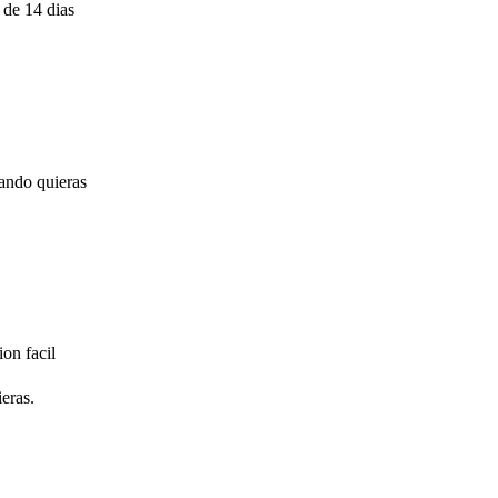
de 14 dias
ando quieras
on facil
eras.