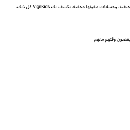
ابات يبقونها مخفية. يكشف لك VigilKids كل ذلك.
يقضون وقتهم معهم