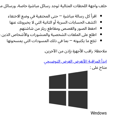
خلف واجهة اللحظات المثالية توجد رسائل مباشرة خاصة، ورسائل مختفية، وحس
اقرأ كل رسالة مباشرة — حتى المختفية في وضع الاختفاء
اكشف الحسابات السرية أو الثانية التي لا يخبرونك عنها
احفظ الصور والقصص ومقاطع ريلز من شاشتهم
اطلع على الملفات الشخصية والمنشورات والأشخاص الذين 
تتبّع ما يكتبونه — بما في ذلك المسودات التي يمسحونها
ملاحظة: راقب الأجهزة بإذن من الآخرين.
ابدأ المراقبة الآن
عرض العرض التوضيحي
متاح على :
Windows